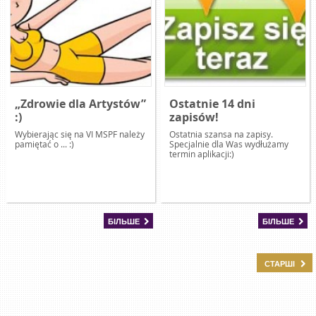
„Zdrowie dla Artystów”
Ostatnie 14 dni
:)
zapisów!
Wybierając się na VI MSPF należy
Ostatnia szansa na zapisy.
pamiętać o ... :)
Specjalnie dla Was wydłużamy
termin aplikacji:)
БІЛЬШЕ
БІЛЬШЕ
СТАРШІ